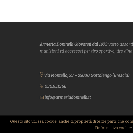
Armeria Doninelli Giovanni dal 1973
vasto assort
munizioni ed accessori per tiro sportivo, tiro din
Via Montello, 23 – 25030 Gottolengo (Brescia)
030.951366
info@armeriadoninelli.it
Questo sito utilizza cookie, anche di proprietà di terze parti, che co
COPYRIGHT 2017 ARMERIA DONINELLI GIOVANNI - P.IVA: 00
l’informativa cookie
: