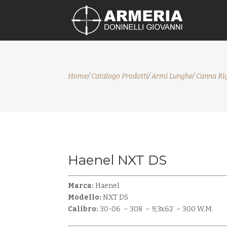
Home
/
Catalogo Prodotti
/
Armi Lunghe
/
Canna Ri
Haenel NXT DS
Marca:
Haenel
Modello:
NXT DS
Calibro:
30-06 – 308 – 9,3x62 – 300 W.M.