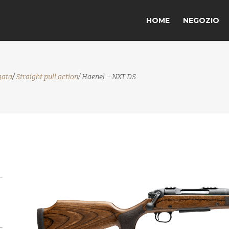
HOME
NEGOZIO
gata
/
Straight pull action
/ Haenel – NXT DS