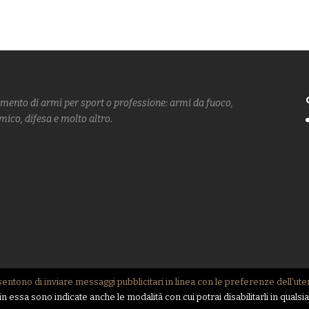
imento di armi
per sport o professione: armi da fuoco,
amico, difesa
e molto altro.
nsentono di inviare messaggi pubblicitari in linea con le preferenze dell’ut
153230982 -
PRIVACY POLICY
- POWERED BY
NERDYDOG
 in essa sono indicate anche le modalità con cui potrai disabilitarli in qual