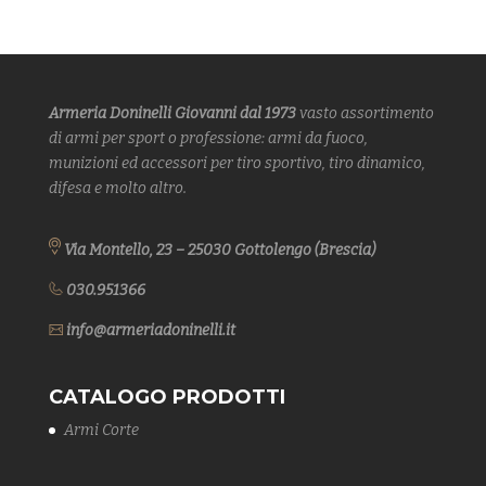
Armeria Doninelli Giovanni dal 1973
vasto assortimento
di armi
per sport o professione: armi da fuoco,
munizioni ed accessori per tiro sportivo, tiro dinamico,
difesa
e molto altro.
Via Montello, 23 – 25030 Gottolengo (Brescia)
030.951366
info@armeriadoninelli.it
CATALOGO PRODOTTI
Armi Corte