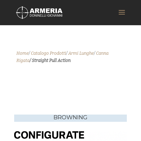
Home
/
Catalogo Prodotti
/
Armi Lunghe
/
Canna
Rigata
/ Straight Pull Action
BROWNING