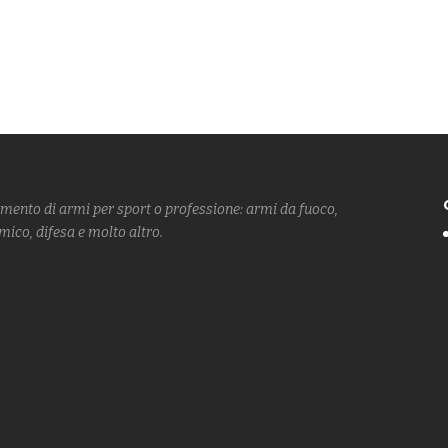
imento di armi
per sport o professione: armi da fuoco,
amico, difesa
e molto altro.