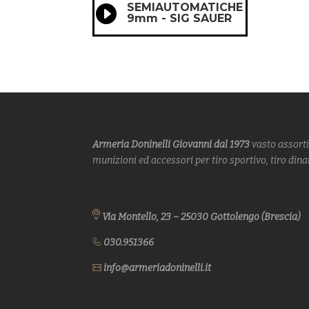
SEMIAUTOMATICHE

9mm - SIG SAUER
Armeria Doninelli Giovanni dal 1973
vasto assort
munizioni ed accessori per tiro sportivo, tiro din
Via Montello, 23 – 25030 Gottolengo (Brescia)
030.951366
info@armeriadoninelli.it