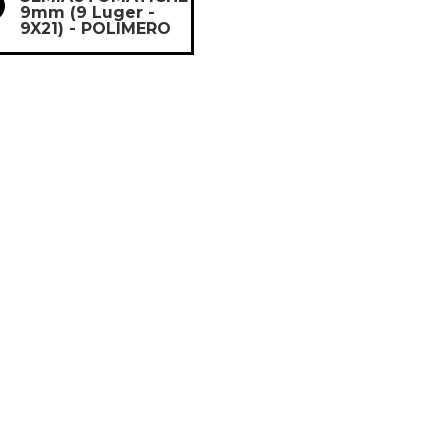

9mm (9 Luger -
9X21) - POLIMERO