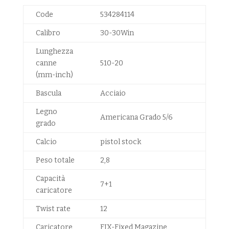
Code
534284114
Calibro
30-30Win
Lunghezza
canne
510-20
(mm-inch)
Bascula
Acciaio
Legno
Americana Grado 5/6
grado
Calcio
pistol stock
Peso totale
2,8
Capacità
7+1
caricatore
Twist rate
12
Caricatore
FIX-Fixed Magazine