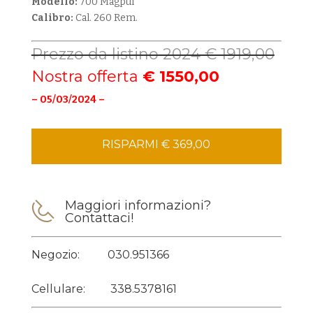
Modello:
700 Magpul
Calibro:
Cal. 260 Rem.
Prezzo da listino 2024 € 1919,00
Nostra offerta
€ 1550,00
– 05/03/2024 –
RISPARMI € 369,00
Maggiori informazioni?
Contattaci!
Negozio:
030.951366
Cellulare:
338.5378161