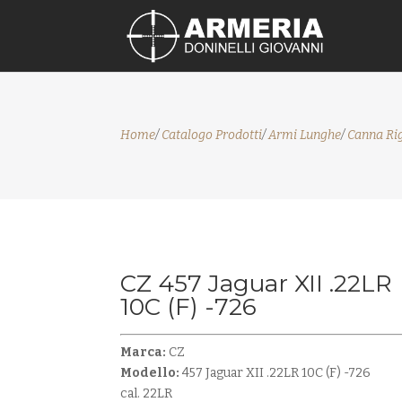
Home
/
Catalogo Prodotti
/
Armi Lunghe
/
Canna Ri
CZ 457 Jaguar XII .22LR
10C (F) -726
Marca:
CZ
Modello:
457 Jaguar XII .22LR 10C (F) -726
cal. 22LR