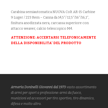
Carabina semiautomatica NUOVA Colt AR-15 Carbine
9 Luger / 223 Rem – Canna da 14,5″/ 12,5″/16″/16,1″,
finitura anodizzata nera, carcassa superiore con
attacco weaver, calcio telescopico M4.
ATTENZIONE: ACCERTARSI TELEFONICAMENTE
DELLA DISPONIBILITA’ DEL PRODOTTO
Armeria Doninelli Giovanni dal 1973
vasto assortimento
di armi
per sport o professione: armi da fuoco,
munizioni ed accessori per tiro sportivo, tiro dinamico,
difesa
e molto altro.