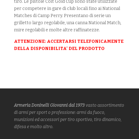
tiro. Le pistole Colt Gold Cup sono state utilizzate
per competere in gare di club locali fino ai National
Matches di Camp Perry. Presentano di serie un
grilletto largo regolabile, una canna National Match,
mire regolabili e molte altre raffinatezze.
ATTENZIONE: ACCERTARSI TELEFONICAMENTE
DELLA DISPONIBILITA’ DEL PRODOTTO
Armeria Doninelli Giovanni dal 1973
vasto assortimento
di armi
per sport o professione: armi da fuoco,
munizioni ed accessori per tiro sportivo, tiro dinamico,
difesa
e molto altro.